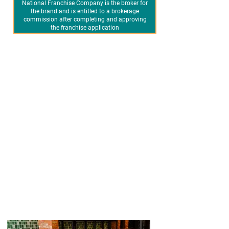
National Franchise Company is the broker for
the brand and is entitled to a brokerage
commission after completing and approving
the franchise application