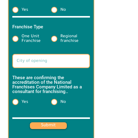
العام 2020 وها نحن نسير نحو تحقيق

Yes
No
أهدافنا وطموحنا للوصول بالمطبخ 
السعودي الحجازي للعالمية . 

وتم فتح فرصة الامتياز التجاري لمشاركتنا 
Franchise Type
*
النجاح
One Unit
Regional
Franchise
franchise
Target Brand information:
These are confirming the
accreditation of the National
Franchises Company Limited as a
consultant for franchising..
*
Yes
No
Heading 1
Submit