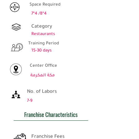
Space Required
7*4 /8*4
Category
Restaurants
Training Period
15-30 days
Center Office
مكة المكرمة
No. of Labors
7-9
Franchise Characteristics
Franchise Fees