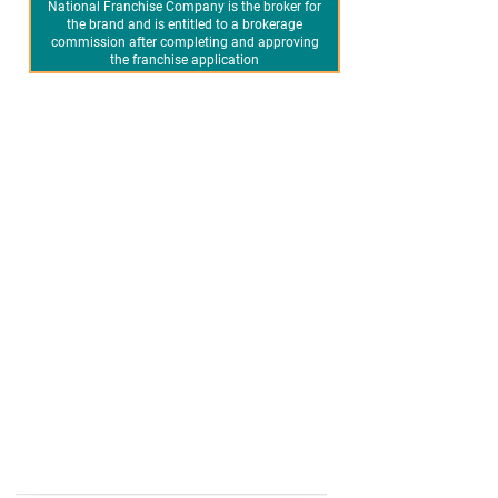
National Franchise Company is the broker for
the brand and is entitled to a brokerage
commission after completing and approving
the franchise application