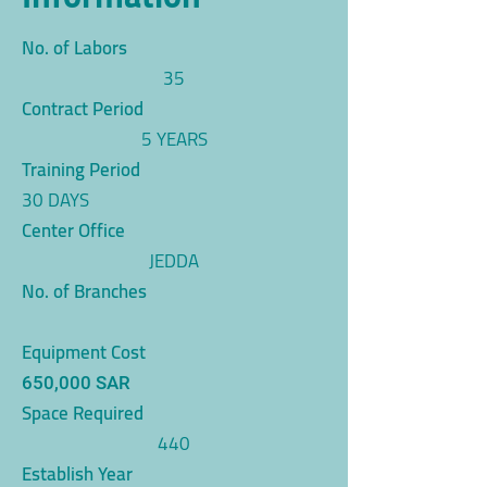
No. of Labors
35
Contract Period
5 YEARS
Training Period
30 DAYS
Center Office
JEDDA
No. of Branches
Equipment Cost
650,000 SAR
Space Required
440
Establish Year