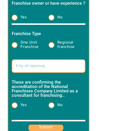
Franchise owner or have experience ?
*
Yes
No
Franchise Type
*
One Unit
Regional
Franchise
franchise
Target Brand information:
These are confirming the
accreditation of the National
Franchises Company Limited as a
consultant for franchising..
*
Yes
No
Heading 1
Submit