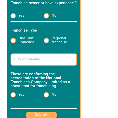
Franchise owner or have experience ?
*
Yes
No
Franchise Type
*
One Unit
Regional
Franchise
franchise
Target Brand information:
These are confirming the
accreditation of the National
Franchises Company Limited as a
consultant for franchising..
*
Yes
No
Heading 1
Submit