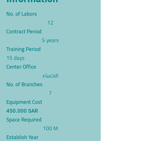
No. of Labors
12
Contract Period
5 years
Training Period
15 days
Center Office
الاحساء
No. of Branches
7
Equipment Cost
450.000 SAR
Space Required
100 M
Establish Year