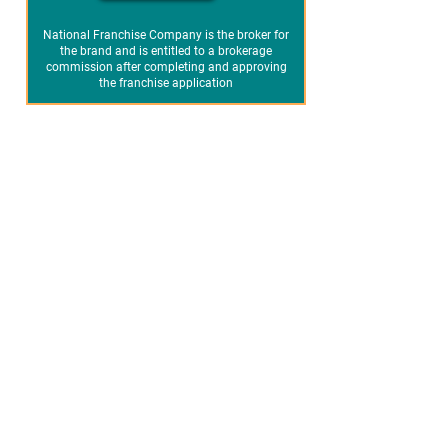
National Franchise Company is the broker for
the brand and is entitled to a brokerage
commission after completing and approving
the franchise application