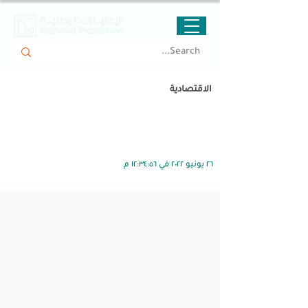
الاقتصادية
٢٦ يونيو ٢٠٢٢ في ١٢:٣٤:٥٦ م