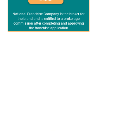
Submit
National Franchise Company is the broker for
the brand and is entitled to a brokerage
commission after completing and approving
the franchise application