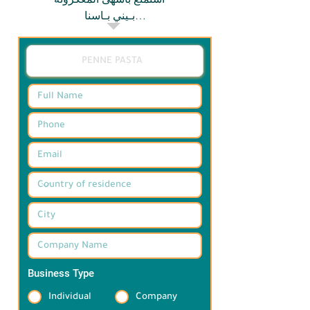
بـيني بـاسنا

تذوق النكهات الغنية للمعكرونة التي تقدمها 
مطاعمنا، حيث نجمع بين الفوتوشيني 
الكريمي والألفريدو اللذيذ مع مكونات عالية 
الجودة لتجربة طعام لا تنسى. جرب أشهى 
الباستا الآن ودع كل لقمة تأخذك إلى رحلة 
في عالم الذوق الرفيع.
Business Type
*
Individual
Company