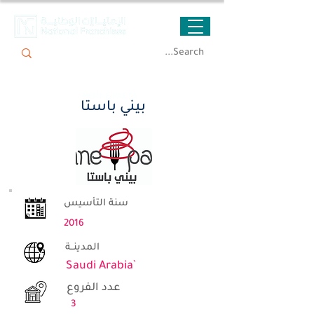
PENNE PASTA
بيني باستا
سنة التأسيس
2016
المدينــة
Saudi Arabia`
عدد الفروع
3