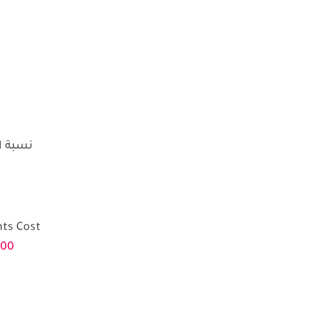
نسبة التسويق
ts Cost
000