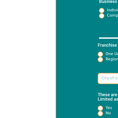
Business
Indivi
Comp
Franchise
One Un
Target 
Region
These are
Limited as
Yes
Heading
No