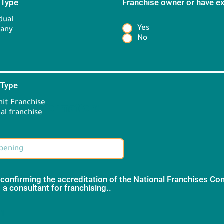
 Type
*
Franchise owner or have e
*
dual
Yes
any
No
 Type
*
it Franchise
Brand information:
al franchise
 confirming the accreditation of the National Franchises C
 a consultant for franchising..
*
 1