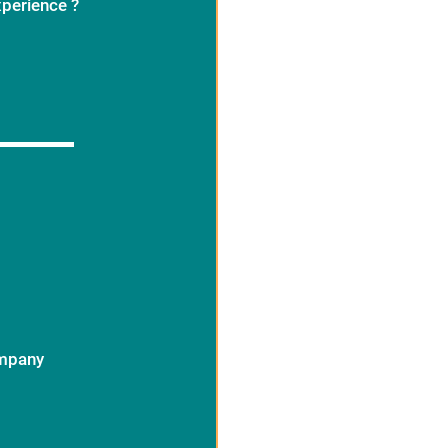
xperience ?
ompany