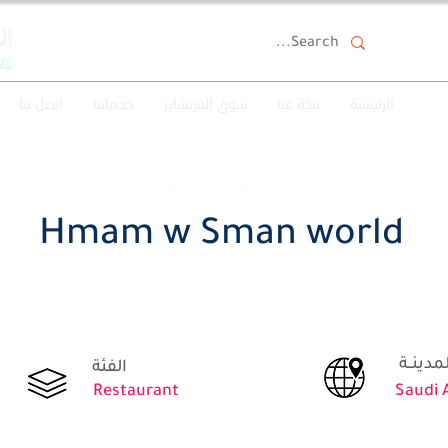
الرئيسية
نبذة عنا
سوق الفرنشايز
خدماتنا
اتصل بنا
Hmam w Sman world
Hmam w Sman world
الفئة
Restaurant
Saudi 