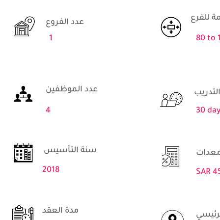
ة للفرع
عدد الفروع
1
80 to 
عدد الموظفين
لتدريب
4
30 da
سنة التأسيس
2018
SAR 4
مدة العقد