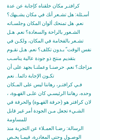
كرافتـر مكان خلقناه كإجابة عن عدة
أسـئلة: هل تشـعر أنك في مكان يشـبهك؟
نعم. هل تمنحك ألوان المكان وجلسـاته
الشـعور بالراحة والسعادة؟ نعم. هـل
تشـعر بالفخامة في المكان، ولكـن في
نفس الوقت ّ بـدون تكلف؟ نعم. هـل نقـوم
بتقديم منتج ذو جودة عالية يناسـب
مزاجك؟ نعم. حرصنـا وعملنـا بجهد على أن
تكـون الإجابة دائما.. نعم
فـي كرافتـر، رهاننا ليس على المـكان
وحده، رهاننا الرئيسـي كان علـى القهـوة، ،
لان كرافتر هو (حرفة القهـوة) والحرفة في
الشـيء تجعل مـن الجودة أمر غير قابل
للمساومة
الرسالة: رضـا العمـلاء عن التجربة منذ
الوصـول وحتى المغادرة، فيمـا يخـص