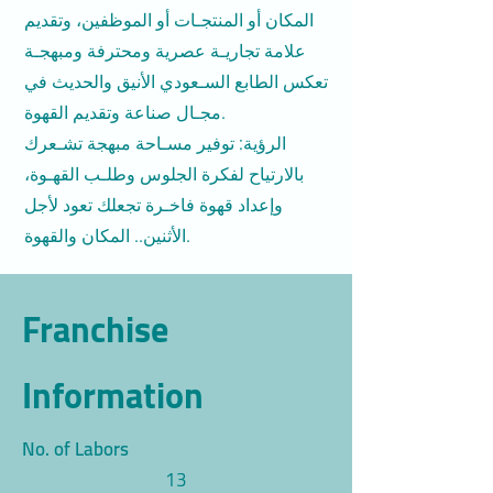
المكان أو المنتجـات أو الموظفين، وتقديم
علامة تجاريـة عصرية ومحترفة ومبهجـة
تعكس الطابع السـعودي الأنيق والحديث في
مجـال صناعة وتقديم القهوة.
الرؤية: توفير مسـاحة مبهجة تشـعرك
بالارتياح لفكرة الجلوس وطلـب القهـوة،
وإعداد قهوة فاخـرة تجعلك تعود لأجل
الأثنين.. المكان والقهوة.
Franchise
Information
No. of Labors
13