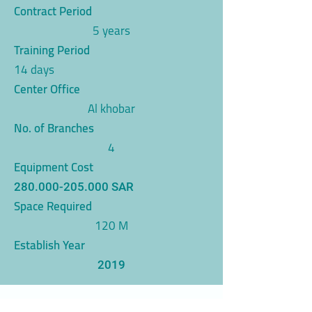
Contract Period
5 years
Training Period
14 days
Center Office
Al khobar
No. of Branches
4
Equipment Cost
280.000-205.000
SAR
Space Required
120 M
Establish Year
2019