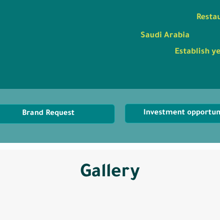
Resta
Saudi Arabia
Establish y
Investment opportun
Brand Request
Gallery