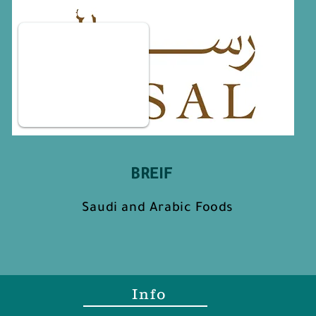
Sponsored
by
BREIF
Saudi and Arabic Foods
Info