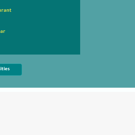
urant
ear
ities