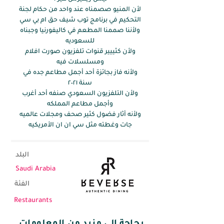
لأن المنيو صصمناه عند واحد من حكام لجنة
التحكيم في برنامج توب شيف حق ام بي سي
ولأننا صممنا المطعم في كاليفورنيا وجبناه
للسعوديه
ولأن كثييير قنوات تلفزيون صورت افلام
ومسلسلات فيه
ولأنه فاز بجائزة أحد أجمل مطاعم جده في
سنة ٢٠٢١
ولأن التلفزيون السعودي صنفه أحد أغرب
وأجمل مطاعم المملكه
ولأنه أثار فضول كثير صحف ومجلات عالميه
جات وغطته مثل سي ان ان الأمريكيه
البلد
Saudi Arabia
الفئة
Restaurants