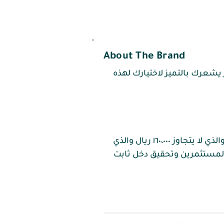
About The Brand
لال تحضير منتجات مختلفة ومتنوعة لأكثر من ١٣ مذاق مميز يشعرك بالتميز لاختيارك لهذه
تتيح لك بسبوستي فرصة التوسع في العديد من مناطق المملكة من خلال الاستثمار الصغير والذي لا يتجاوز ١٦٠،٠٠٠ ريال والذي
 المستثمرين وتحقيق دخل ثابت